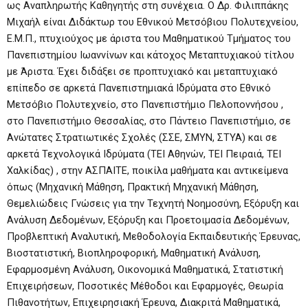
ως Αναπληρωτής Καθηγητής στη συνέχεια. Ο Δρ. Φιλιππάκης
Μιχαήλ είναι Διδάκτωρ του Εθνικού Μετσόβιου Πολυτεχνείου,
Ε.Μ.Π., πτυχιούχος με άριστα του Μαθηματικού Τμήματος του
Πανεπιστημίου Ιωαννίνων και κάτοχος Μεταπτυχιακού τίτλου
με Άριστα. Έχει διδάξει σε προπτυχιακό και μεταπτυχιακό
επίπεδο σε αρκετά Πανεπιστημιακά Ιδρύματα στο Εθνικό
Μετσόβιο Πολυτεχνείο, στο Πανεπιστήμιο Πελοποννήσου ,
στο Πανεπιστήμιο Θεσσαλίας, στο Πάντειο Πανεπιστήμιο, σε
Ανώτατες Στρατιωτικές Σχολές (ΣΣΕ, ΣΜΥΝ, ΣΤΥΑ) και σε
αρκετά Τεχνολογικά Ιδρύματα (ΤΕΙ Αθηνών, ΤΕΙ Πειραιά, ΤΕΙ
Χαλκίδας) , στην ΑΣΠΑΙΤΕ, ποικίλα μαθήματα και αντικείμενα
όπως (Μηχανική Μάθηση, Πρακτική Μηχανική Μάθηση,
Θεμελιώδεις Γνώσεις για την Τεχνητή Νοημοσύνη, Εξόρυξη και
Ανάλυση Δεδομένων, Εξόρυξη και Προετοιμασία Δεδομένων,
Προβλεπτική Αναλυτική, Μεθοδολογία Εκπαιδευτικής Έρευνας,
Βιοστατιστική, Βιοπληροφορική, Μαθηματική Ανάλυση,
Εφαρμοσμένη Ανάλυση, Οικονομικά Μαθηματικά, Στατιστική
Επιχειρήσεων, Ποσοτικές Μέθοδοι και Εφαρμογές, Θεωρία
Πιθανοτήτων, Επιχειρησιακή Έρευνα, Διακριτά Μαθηματικά,