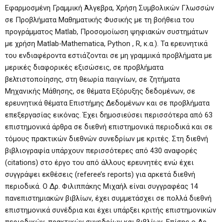
Εφαρμοσμένη Γραμμική Άλγεβρα, Χρήση Συμβολικών Γλωσσών
σε Προβλήματα Μαθηματικής Φυσικής με τη βοήθεια του
προγράμματος Matlab, Προσομοίωση ψηφιακών συστημάτων
με χρήση Matlab-Mathematica, Python , R, κ.α.). Τα ερευνητικά
του ενδιαφέροντα εστιάζονται σε μη γραμμικά προβλήματα με
μερικές διαφορικές εξισώσεις, σε προβλήματα
βελτιστοποίησης, στη θεωρία παιγνίων, σε ζητήματα
Μηχανικής Μάθησης, σε θέματα Εξόρυξης δεδομένων, σε
ερευνητικά θέματα Επιστήμης Δεδομένων και σε προβλήματα
επεξεργασίας εικόνας. Έχει δημοσιεύσει περισσότερα από 63
επιστημονικά άρθρα σε διεθνή επιστημονικά περιοδικά και σε
τόμους πρακτικών διεθνών συνεδρίων με κριτές. Στη διεθνή
βιβλιογραφία υπάρχουν περισσότερες από 430 αναφορές
(citations) στο έργο του από άλλους ερευνητές ενώ έχει
συγγράψει εκθέσεις (referee’s reports) για αρκετά διεθνή
περιοδικά. Ο Δρ. Φιλιππάκης Μιχαήλ είναι συγγραφέας 14
πανεπιστημιακών βιβλίων, έχει συμμετάσχει σε πολλά διεθνή
επιστημονικά συνέδρια και έχει υπάρξει κριτής επιστημονικών